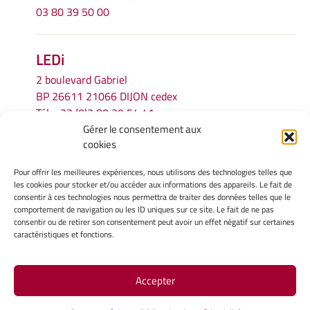
03 80 39 50 00
LEDi
2 boulevard Gabriel
BP 26611 21066 DIJON cedex
Tél.
+33 (0)3 80 39 54 41
Gérer le consentement aux
Email :
secretariat.ledi@u-bourgogne.fr
cookies
Pour offrir les meilleures expériences, nous utilisons des technologies telles que
INFORMATIONS LÉGALES
les cookies pour stocker et/ou accéder aux informations des appareils. Le fait de
Mentions légales
consentir à ces technologies nous permettra de traiter des données telles que le
comportement de navigation ou les ID uniques sur ce site. Le fait de ne pas
Gérer mes cookies
consentir ou de retirer son consentement peut avoir un effet négatif sur certaines
Politique de cookies
caractéristiques et fonctions.
Déclaration de confidentialité
Avertissement
Accepter
Site Officiel - LEDI @ 2026