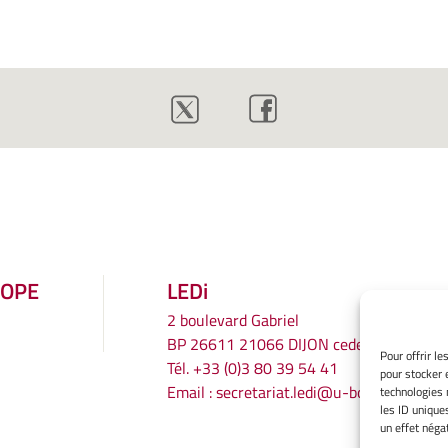
ROPE
LEDi
2 boulevard Gabriel
BP 26611 21066 DIJON cedex
Pour offrir l
Tél.
+33 (0)3 80 39 54 41
pour stocker 
Email :
secretariat.ledi@u-bourgogne.fr
technologies 
les ID unique
un effet négat