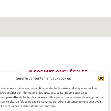
INFORMATIONS LÉGALES
Gérer le consentement aux cookies
Mentions légales
Gérer mes cookies
es meilleures expériences, nous utilisons des technologies telles que les cookies
Politique de cookies
et/ou accéder aux informations des appareils. Le fait de consentir à ces
Déclaration de confidentialité
nous permettra de traiter des données telles que le comportement de navigation ou
s sur ce site. Le fait de ne pas consentir ou de retirer son consentement peut avoir
Avertissement
if sur certaines caractéristiques et fonctions.