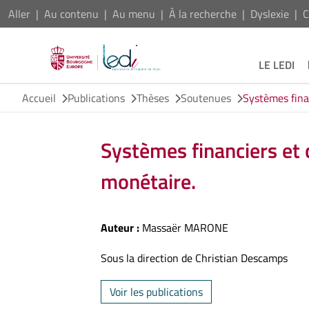
Aller
Au contenu
Au menu
À la recherche
Dyslexie
C
LE LEDI
Accueil
Publications
Thèses
Soutenues
Systèmes fina
Systèmes financiers et 
monétaire.
Auteur :
Massaër MARONE
Sous la direction de Christian Descamps
Voir les publications