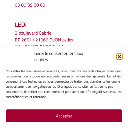
03 80 39 50 00
LEDi
2 boulevard Gabriel
BP 26611 21066 DIJON cedex
Tél.
+33 (0)3 80 39 54 41
Gérer le consentement aux
Email :
secretariat.ledi@u-bourgogne.fr
cookies
Pour offrir les meilleures expériences, nous utilisons des technologies telles que
INFORMATIONS LÉGALES
les cookies pour stocker et/ou accéder aux informations des appareils. Le fait de
Mentions légales
consentir à ces technologies nous permettra de traiter des données telles que le
comportement de navigation ou les ID uniques sur ce site. Le fait de ne pas
Gérer mes cookies
consentir ou de retirer son consentement peut avoir un effet négatif sur certaines
Politique de cookies
caractéristiques et fonctions.
Déclaration de confidentialité
Avertissement
Accepter
Site Officiel - LEDI @ 2026