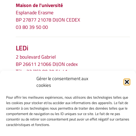
Maison de l'université
Esplanade Erasme
BP 27877 21078 DIJON CEDEX
03 80 39 50 00
LEDi
2 boulevard Gabriel
BP 26611 21066 DIJON cedex
Tél.
+33 (0)3 80 39 54 41
Gérer le consentement aux
Email :
secretariat.ledi@u-bourgogne.fr
cookies
Pour offrir les meilleures expériences, nous utilisons des technologies telles que
INFORMATIONS LÉGALES
les cookies pour stocker et/ou accéder aux informations des appareils. Le fait de
Mentions légales
consentir à ces technologies nous permettra de traiter des données telles que le
comportement de navigation ou les ID uniques sur ce site. Le fait de ne pas
Gérer mes cookies
consentir ou de retirer son consentement peut avoir un effet négatif sur certaines
Politique de cookies
caractéristiques et fonctions.
Déclaration de confidentialité