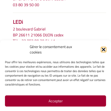
03 80 39 50 00
LEDi
2 boulevard Gabriel
BP 26611 21066 DIJON cedex
Tél.
+33 (0)3 80 39 54 41
Gérer le consentement aux
Email :
secretariat.ledi@u-bourgogne.fr
cookies
Pour offrir les meilleures expériences, nous utilisons des technologies telles que
INFORMATIONS LÉGALES
les cookies pour stocker et/ou accéder aux informations des appareils. Le fait de
Mentions légales
consentir à ces technologies nous permettra de traiter des données telles que le
comportement de navigation ou les ID uniques sur ce site. Le fait de ne pas
Gérer mes cookies
consentir ou de retirer son consentement peut avoir un effet négatif sur certaines
Politique de cookies
caractéristiques et fonctions.
Déclaration de confidentialité
Avertissement
Accepter
Site Officiel - LEDI @ 2026