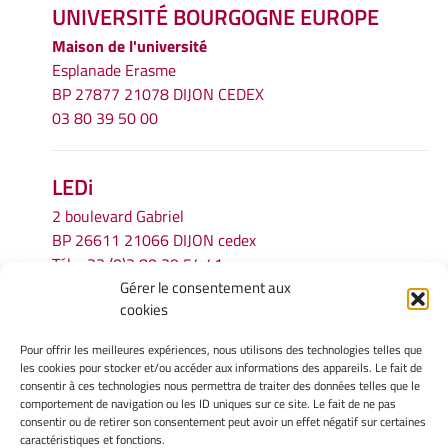
UNIVERSITÉ BOURGOGNE EUROPE
Maison de l'université
Esplanade Erasme
BP 27877 21078 DIJON CEDEX
03 80 39 50 00
LEDi
2 boulevard Gabriel
BP 26611 21066 DIJON cedex
Tél.
+33 (0)3 80 39 54 41
Gérer le consentement aux
Email :
secretariat.ledi@u-bourgogne.fr
cookies
Pour offrir les meilleures expériences, nous utilisons des technologies telles que
INFORMATIONS LÉGALES
les cookies pour stocker et/ou accéder aux informations des appareils. Le fait de
Mentions légales
consentir à ces technologies nous permettra de traiter des données telles que le
comportement de navigation ou les ID uniques sur ce site. Le fait de ne pas
Gérer mes cookies
consentir ou de retirer son consentement peut avoir un effet négatif sur certaines
Politique de cookies
caractéristiques et fonctions.