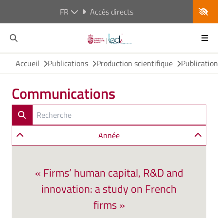
FR
Accès directs
Accueil
Publications
Production scientifique
Publicatio
Communications
Année
« Firms’ human capital, R&D and
innovation: a study on French
firms »