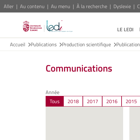
Aller
Au contenu
Au menu
À la recherche
Dyslexie
C
LE LEDI
Accueil
Publications
Production scientifique
Publicatio
Communications
Année
Tous
2018
2017
2016
2015