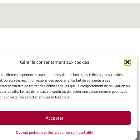
Gérer le consentement aux cookies
INFORMATIONS LÉGALES
es meilleures expériences, nous utilisons des technologies telles que les cookies
et/ou accéder aux informations des appareils. Le fait de consentir à ces
Mentions légales
nous permettra de traiter des données telles que le comportement de navigation ou
Gérer mes cookies
s sur ce site. Le fait de ne pas consentir ou de retirer son consentement peut avoir
Politique de cookies
if sur certaines caractéristiques et fonctions.
Déclaration de confidentialité
Avertissement
Accepter
Opt-out preferences
Déclaration de confidentialité
ope