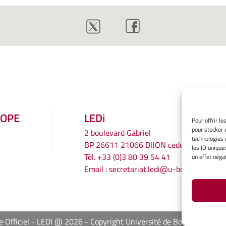
ROPE
LEDi
Pour offrir l
pour stocker 
2 boulevard Gabriel
technologies 
BP 26611 21066 DIJON cedex
les ID unique
Tél.
+33 (0)3 80 39 54 41
un effet négat
Email :
secretariat.ledi@u-bourgogne.fr
e Officiel - LEDI @ 2026
Copyright Université de Bourgogne Eur