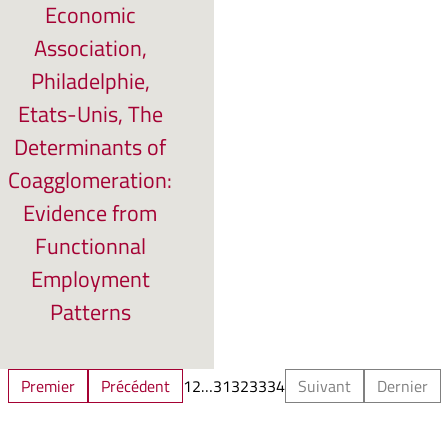
Economic
Association,
Philadelphie,
Etats-Unis, The
Determinants of
Coagglomeration:
Evidence from
Functionnal
Employment
Patterns
Premier
Précédent
1
2
…
31
32
33
34
Suivant
Dernier