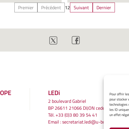
Premier
Précédent
1
2
Suivant
Dernier
ROPE
LEDi
Pour offrir l
pour stocker 
2 boulevard Gabriel
technologies 
BP 26611 21066 DIJON cedex
les ID unique
Tél.
+33 (0)3 80 39 54 41
un effet négat
Email :
secretariat.ledi@u-bourgogne.fr