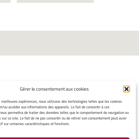
Gérer le consentement aux cookies
INFORMATIONS LÉGALES
es meilleures expériences, nous utilisons des technologies telles que les cookies
et/ou accéder aux informations des appareils. Le fait de consentir à ces
Mentions légales
nous permettra de traiter des données telles que le comportement de navigation ou
Gérer mes cookies
s sur ce site. Le fait de ne pas consentir ou de retirer son consentement peut avoir
Politique de cookies
if sur certaines caractéristiques et fonctions.
Déclaration de confidentialité
Avertissement