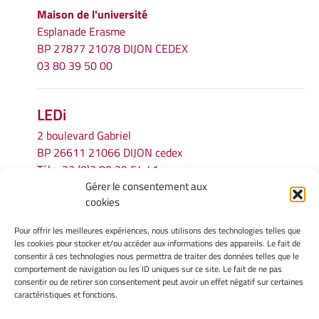
Maison de l'université
Esplanade Erasme
BP 27877 21078 DIJON CEDEX
03 80 39 50 00
LEDi
2 boulevard Gabriel
BP 26611 21066 DIJON cedex
Tél.
+33 (0)3 80 39 54 41
Gérer le consentement aux
Email :
secretariat.ledi@u-bourgogne.fr
cookies
Pour offrir les meilleures expériences, nous utilisons des technologies telles que
INFORMATIONS LÉGALES
les cookies pour stocker et/ou accéder aux informations des appareils. Le fait de
Mentions légales
consentir à ces technologies nous permettra de traiter des données telles que le
comportement de navigation ou les ID uniques sur ce site. Le fait de ne pas
Gérer mes cookies
consentir ou de retirer son consentement peut avoir un effet négatif sur certaines
Politique de cookies
caractéristiques et fonctions.
Déclaration de confidentialité