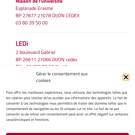
Maison de l'université
Esplanade Erasme
BP 27877 21078 DIJON CEDEX
03 80 39 50 00
LEDi
2 boulevard Gabriel
BP 26611 21066 DIJON cedex
Tél.
+33 (0)3 80 39 54 41
Gérer le consentement aux
Email :
secretariat.ledi@u-bourgogne.fr
cookies
Pour offrir les meilleures expériences, nous utilisons des technologies telles que
INFORMATIONS LÉGALES
les cookies pour stocker et/ou accéder aux informations des appareils. Le fait de
Mentions légales
consentir à ces technologies nous permettra de traiter des données telles que le
comportement de navigation ou les ID uniques sur ce site. Le fait de ne pas
Gérer mes cookies
consentir ou de retirer son consentement peut avoir un effet négatif sur certaines
Politique de cookies
caractéristiques et fonctions.
Déclaration de confidentialité
Avertissement