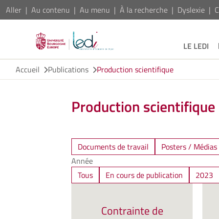
Aller
Au contenu
Au menu
À la recherche
Dyslexie
C
LE LEDI
Accueil
Publications
Production scientifique
Production scientifique
Documents de travail
Posters / Médias
Année
Tous
En cours de publication
2023
Contrainte de