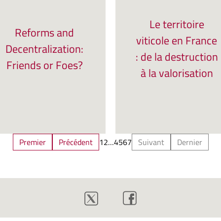
Le territoire
Reforms and
viticole en France
Decentralization:
: de la destruction
Friends or Foes?
à la valorisation
Premier
Précédent
1
2
…
4
5
6
7
Suivant
Dernier