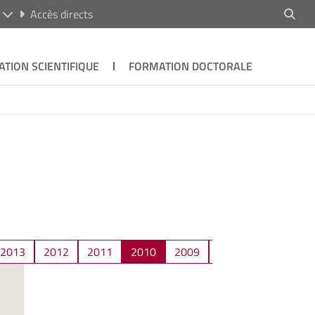
R
Accès directs
ATION SCIENTIFIQUE
FORMATION DOCTORALE
2013
2012
2011
2010
2009
2008
2007
2