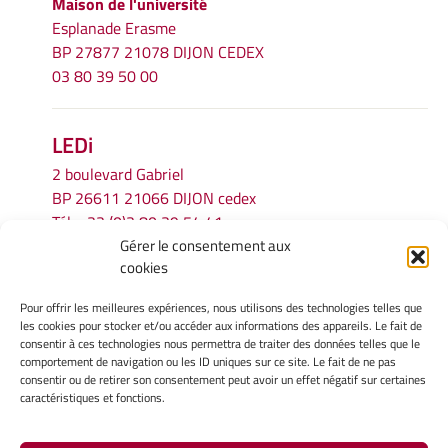
Maison de l'université
Esplanade Erasme
BP 27877 21078 DIJON CEDEX
03 80 39 50 00
LEDi
2 boulevard Gabriel
BP 26611 21066 DIJON cedex
Tél.
+33 (0)3 80 39 54 41
Gérer le consentement aux
Email :
secretariat.ledi@u-bourgogne.fr
cookies
Pour offrir les meilleures expériences, nous utilisons des technologies telles que
INFORMATIONS LÉGALES
les cookies pour stocker et/ou accéder aux informations des appareils. Le fait de
Mentions légales
consentir à ces technologies nous permettra de traiter des données telles que le
comportement de navigation ou les ID uniques sur ce site. Le fait de ne pas
Gérer mes cookies
consentir ou de retirer son consentement peut avoir un effet négatif sur certaines
Politique de cookies
caractéristiques et fonctions.
Déclaration de confidentialité
Avertissement