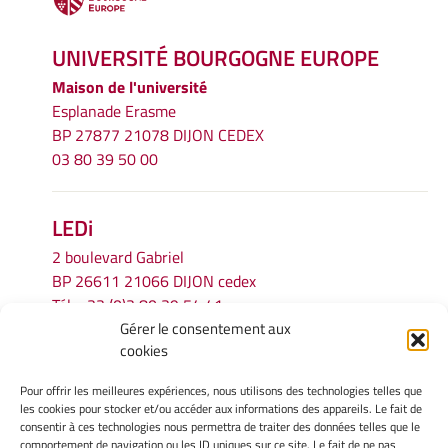
UNIVERSITÉ BOURGOGNE EUROPE
Maison de l'université
Esplanade Erasme
BP 27877 21078 DIJON CEDEX
03 80 39 50 00
LEDi
2 boulevard Gabriel
BP 26611 21066 DIJON cedex
Tél.
+33 (0)3 80 39 54 41
Gérer le consentement aux
Email :
secretariat.ledi@u-bourgogne.fr
cookies
Pour offrir les meilleures expériences, nous utilisons des technologies telles que
INFORMATIONS LÉGALES
les cookies pour stocker et/ou accéder aux informations des appareils. Le fait de
Mentions légales
consentir à ces technologies nous permettra de traiter des données telles que le
comportement de navigation ou les ID uniques sur ce site. Le fait de ne pas