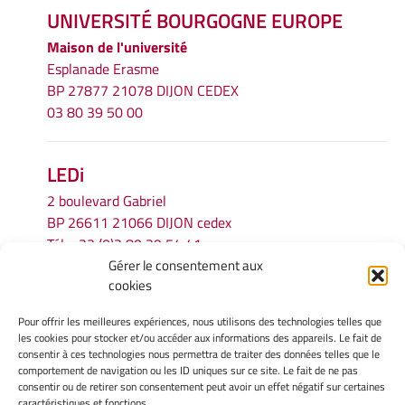
UNIVERSITÉ BOURGOGNE EUROPE
Maison de l'université
Esplanade Erasme
BP 27877 21078 DIJON CEDEX
03 80 39 50 00
LEDi
2 boulevard Gabriel
BP 26611 21066 DIJON cedex
Tél.
+33 (0)3 80 39 54 41
Gérer le consentement aux
Email :
secretariat.ledi@u-bourgogne.fr
cookies
Pour offrir les meilleures expériences, nous utilisons des technologies telles que
INFORMATIONS LÉGALES
les cookies pour stocker et/ou accéder aux informations des appareils. Le fait de
Mentions légales
consentir à ces technologies nous permettra de traiter des données telles que le
comportement de navigation ou les ID uniques sur ce site. Le fait de ne pas
Gérer mes cookies
consentir ou de retirer son consentement peut avoir un effet négatif sur certaines
Politique de cookies
caractéristiques et fonctions.