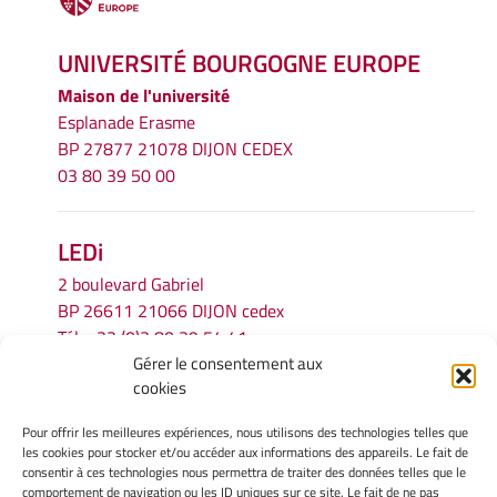
UNIVERSITÉ BOURGOGNE EUROPE
Maison de l'université
Esplanade Erasme
BP 27877 21078 DIJON CEDEX
03 80 39 50 00
LEDi
2 boulevard Gabriel
BP 26611 21066 DIJON cedex
Tél.
+33 (0)3 80 39 54 41
Gérer le consentement aux
Email :
secretariat.ledi@u-bourgogne.fr
cookies
Pour offrir les meilleures expériences, nous utilisons des technologies telles que
INFORMATIONS LÉGALES
les cookies pour stocker et/ou accéder aux informations des appareils. Le fait de
Mentions légales
consentir à ces technologies nous permettra de traiter des données telles que le
comportement de navigation ou les ID uniques sur ce site. Le fait de ne pas