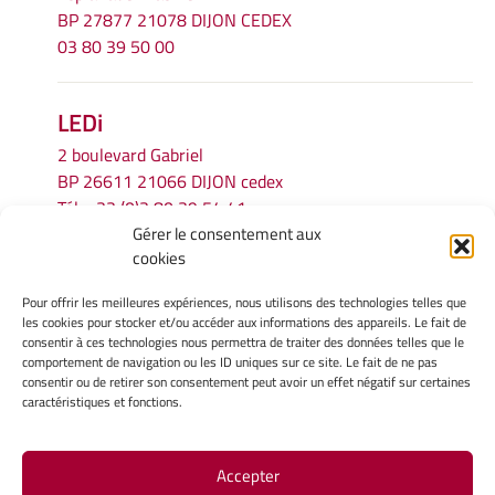
BP 27877 21078 DIJON CEDEX
03 80 39 50 00
LEDi
2 boulevard Gabriel
BP 26611 21066 DIJON cedex
Tél.
+33 (0)3 80 39 54 41
Gérer le consentement aux
Email :
secretariat.ledi@u-bourgogne.fr
cookies
Pour offrir les meilleures expériences, nous utilisons des technologies telles que
INFORMATIONS LÉGALES
les cookies pour stocker et/ou accéder aux informations des appareils. Le fait de
Mentions légales
consentir à ces technologies nous permettra de traiter des données telles que le
comportement de navigation ou les ID uniques sur ce site. Le fait de ne pas
Gérer mes cookies
consentir ou de retirer son consentement peut avoir un effet négatif sur certaines
Politique de cookies
caractéristiques et fonctions.
Déclaration de confidentialité
Avertissement
Accepter